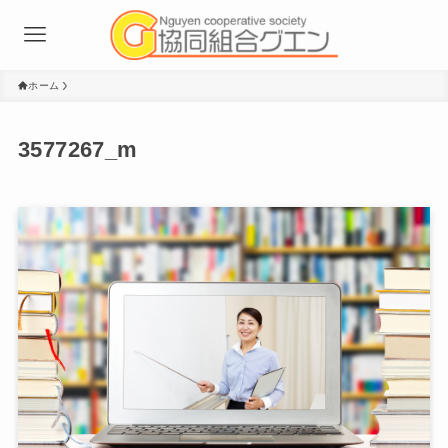
ホーム
3577267_m